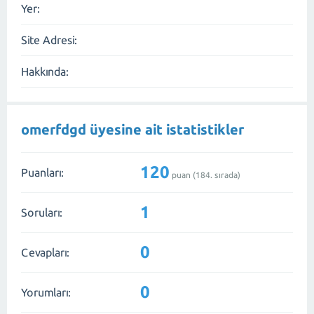
Yer:
Site Adresi:
Hakkında:
omerfdgd üyesine ait istatistikler
120
Puanları:
puan (
184
. sırada)
1
Soruları:
0
Cevapları:
0
Yorumları: