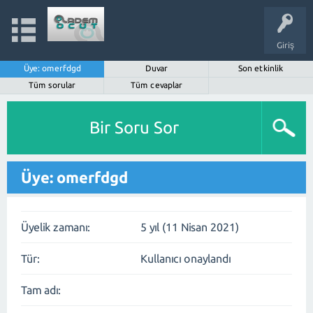
Giriş
Üye: omerfdgd
Duvar
Son etkinlik
Tüm sorular
Tüm cevaplar
Bir Soru Sor
Üye: omerfdgd
Üyelik zamanı:
5 yıl (11 Nisan 2021)
Tür:
Kullanıcı onaylandı
Tam adı: