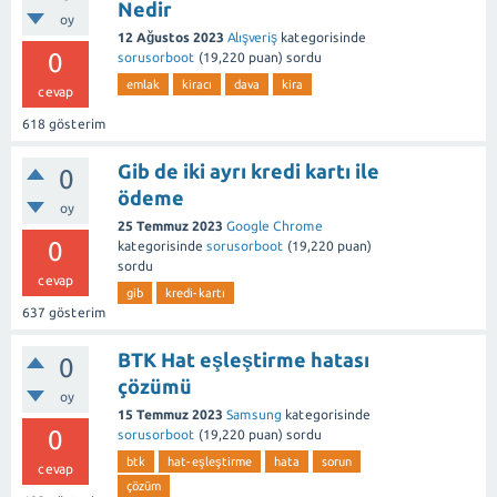
Nedir
oy
12 Ağustos 2023
Alışveriş
kategorisinde
0
sorusorboot
(
19,220
puan)
sordu
emlak
kiracı
dava
kira
cevap
618
gösterim
Gib de iki ayrı kredi kartı ile
0
ödeme
oy
25 Temmuz 2023
Google Chrome
0
kategorisinde
sorusorboot
(
19,220
puan)
sordu
cevap
gib
kredi-kartı
637
gösterim
BTK Hat eşleştirme hatası
0
çözümü
oy
15 Temmuz 2023
Samsung
kategorisinde
0
sorusorboot
(
19,220
puan)
sordu
btk
hat-eşleştirme
hata
sorun
cevap
çözüm