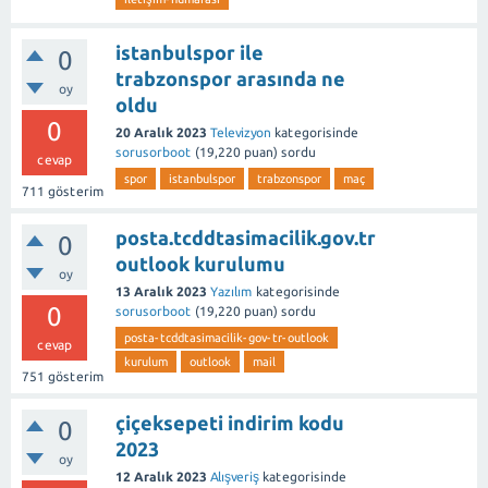
istanbulspor ile
0
trabzonspor arasında ne
oy
oldu
0
20 Aralık 2023
Televizyon
kategorisinde
sorusorboot
(
19,220
puan)
sordu
cevap
spor
istanbulspor
trabzonspor
maç
711
gösterim
posta.tcddtasimacilik.gov.tr
0
outlook kurulumu
oy
13 Aralık 2023
Yazılım
kategorisinde
0
sorusorboot
(
19,220
puan)
sordu
posta-tcddtasimacilik-gov-tr-outlook
cevap
kurulum
outlook
mail
751
gösterim
çiçeksepeti indirim kodu
0
2023
oy
12 Aralık 2023
Alışveriş
kategorisinde