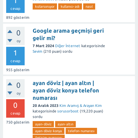
1
kızlarsoruyor
kullanıcı-adı
nasıl
cevap
892
gösterim
Google arama geçmişi geri
0
gelir mi?
oy
7 Mart 2024
Diğer İnternet
kategorisinde
1
Sevim
(
210
puan)
sordu
cevap
955
gösterim
ayan döviz | ayan altın |
0
ayan döviz konya telefon
oy
numarası
0
20 Aralık 2023
Kim Aramış & Arayan Kim
kategorisinde
sorusorboot
(
19,220
puan)
cevap
sordu
750
gösterim
ayan-döviz
ayan-altın
ayan-döviz-konya
telefon-numarası
iletişim-numarası