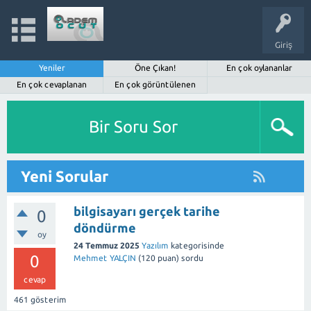
Giriş
Yeniler
Öne Çıkan!
En çok oylananlar
En çok cevaplanan
En çok görüntülenen
Bir Soru Sor
Yeni Sorular
bilgisayarı gerçek tarihe
0
döndürme
oy
24 Temmuz 2025
Yazılım
kategorisinde
0
Mehmet YALÇIN
(
120
puan)
sordu
cevap
461
gösterim