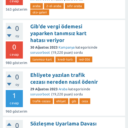
cevap
araba
2-el-araba
sıfır-araba
563
gösterim
oto-galeri
Gib'de vergi ödemesi
0
yaparken tanımsız kart
oy
hatası veriyor
0
30 Ağustos 2023
Kampanya
kategorisinde
sorusorboot
(
19,220
puan)
sordu
cevap
tanımsız-kart
kredi-kartı
red-056
980
gösterim
Ehliyete yazılan trafik
0
cezası nereden nasıl ödenir
oy
29 Ağustos 2023
Araba
kategorisinde
1
sorusorboot
(
19,220
puan)
sordu
trafik-cezası
ehliyet
gib
ceza
cevap
960
gösterim
Sözleşme Uyarlama Davası
0