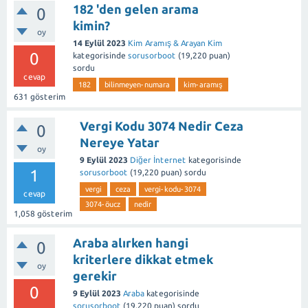
182 'den gelen arama
0
kimin?
oy
14 Eylül 2023
Kim Aramış & Arayan Kim
0
kategorisinde
sorusorboot
(
19,220
puan)
sordu
cevap
182
bilinmeyen-numara
kim-aramış
631
gösterim
Vergi Kodu 3074 Nedir Ceza
0
Nereye Yatar
oy
9 Eylül 2023
Diğer İnternet
kategorisinde
1
sorusorboot
(
19,220
puan)
sordu
vergi
ceza
vergi-kodu-3074
cevap
3074-öucz
nedir
1,058
gösterim
Araba alırken hangi
0
kriterlere dikkat etmek
oy
gerekir
0
9 Eylül 2023
Araba
kategorisinde
sorusorboot
(
19,220
puan)
sordu