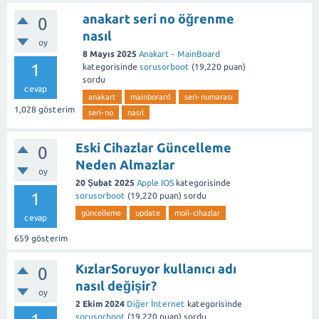
anakart seri no öğrenme
0
nasıl
oy
8 Mayıs 2025
Anakart - MainBoard
1
kategorisinde
sorusorboot
(
19,220
puan)
sordu
cevap
anakart
mainborard
seri-numarası
1,028
gösterim
seri-no
nasıl
Eski Cihazlar Güncelleme
0
Neden Almazlar
oy
20 Şubat 2025
Apple IOS
kategorisinde
1
sorusorboot
(
19,220
puan)
sordu
güncelleme
update
moil-cihazlar
cevap
659
gösterim
KızlarSoruyor kullanıcı adı
0
nasıl değişir?
oy
2 Ekim 2024
Diğer İnternet
kategorisinde
sorusorboot
(
19,220
puan)
sordu