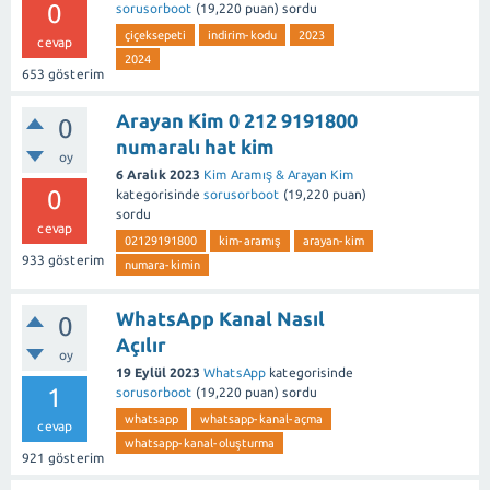
0
sorusorboot
(
19,220
puan)
sordu
çiçeksepeti
indirim-kodu
2023
cevap
2024
653
gösterim
Arayan Kim 0 212 9191800
0
numaralı hat kim
oy
6 Aralık 2023
Kim Aramış & Arayan Kim
0
kategorisinde
sorusorboot
(
19,220
puan)
sordu
cevap
02129191800
kim-aramış
arayan-kim
933
gösterim
numara-kimin
WhatsApp Kanal Nasıl
0
Açılır
oy
19 Eylül 2023
WhatsApp
kategorisinde
1
sorusorboot
(
19,220
puan)
sordu
whatsapp
whatsapp-kanal-açma
cevap
whatsapp-kanal-oluşturma
921
gösterim