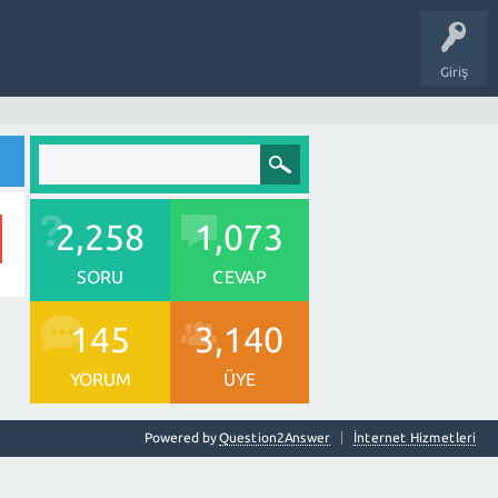
Giriş
2,258
1,073
SORU
CEVAP
145
3,140
YORUM
ÜYE
Powered by
Question2Answer
İnternet Hizmetleri