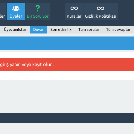
ler
Üyeler
Bir Soru Sor
Kurallar
Gizlilik Politikası
Üye: anılstar
Duvar
Son etkinlik
Tüm sorular
Tüm cevaplar
giriş yapın
veya
kayıt olun
.