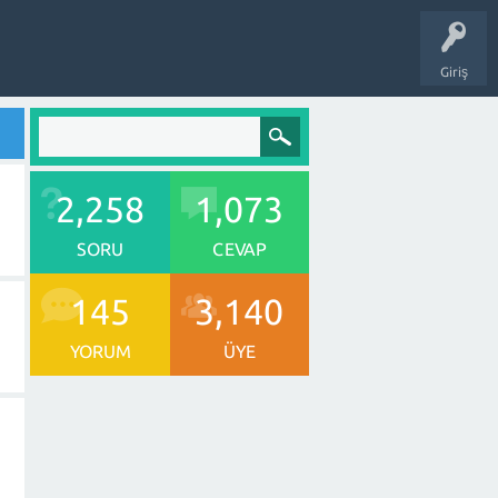
Giriş
2,258
1,073
SORU
CEVAP
145
3,140
YORUM
ÜYE