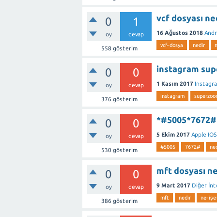
vcf dosyası ne
0
1
16 Ağustos 2018
Andr
oy
cevap
vcf-dosya
nedir
558
gösterim
instagram supe
0
0
1 Kasım 2017
Instagr
oy
cevap
instagram
superzo
376
gösterim
*#5005*7672# 
0
0
5 Ekim 2017
Apple IOS
oy
cevap
#5005
7672#
ned
530
gösterim
mft dosyası ne
0
0
9 Mart 2017
Diğer İn
oy
cevap
mft
nedir
ne-işe
386
gösterim