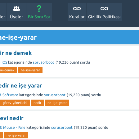
ler
Üyeler
Bir Soru Sor
Kurallar
Gizlilik Politikası
ne-işe-yarar
ir ne demek
 IOS
kategorisinde
sorusorboot
(
19,220
puan)
sordu
ne-demek
ne-işe-yarar
edir ne işe yarar
 & Software
kategorisinde
sorusorboot
(
19,220
puan)
sordu
görev-yöneticisi
nedir
ne-işe-yarar
revi nedir
 & Mouse - Fare
kategorisinde
sorusorboot
(
19,220
puan)
sordu
r
ne-işe-yarar