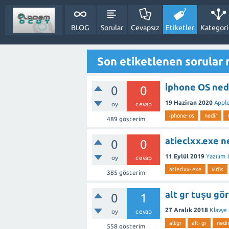
BLOG
Sorular
Cevapsız
Etiketler
Kategori
Son etiketlenen sorular 
İphone OS ned
0
0
19 Haziran 2020
Apple
oy
cevap
iphone-os
nedir
489
gösterim
atieclxx.exe n
0
0
11 Eylül 2019
Yazılım
oy
cevap
atieclxx-exe
virüs
385
gösterim
alt gr tuşu gö
0
1
27 Aralık 2018
Klavye
oy
cevap
altgr
alt-gr
nedi
558
gösterim