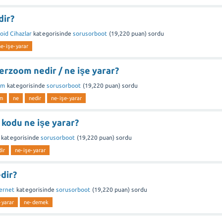
dir?
oid Cihazlar
kategorisinde
sorusorboot
(
19,220
puan)
sordu
ne-işe-yarar
rzoom nedir / ne işe yarar?
am
kategorisinde
sorusorboot
(
19,220
puan)
sordu
om
ne
nedir
ne-işe-yarar
kodu ne işe yarar?
kategorisinde
sorusorboot
(
19,220
puan)
sordu
ir
ne-işe-yarar
dir?
ternet
kategorisinde
sorusorboot
(
19,220
puan)
sordu
-yarar
ne-demek