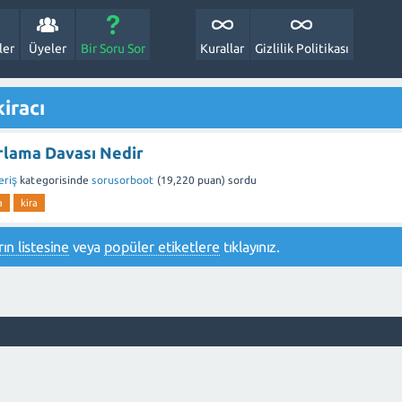
ler
Üyeler
Bir Soru Sor
Kurallar
Gizlilik Politikası
iracı
lama Davası Nedir
eriş
kategorisinde
sorusorboot
(
19,220
puan)
sordu
a
kira
ın listesine
veya
popüler etiketlere
tıklayınız.