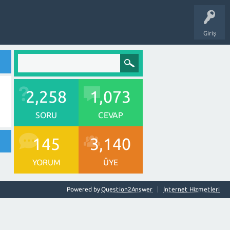
Giriş
2,258
1,073
SORU
CEVAP
145
3,140
YORUM
ÜYE
Powered by
Question2Answer
İnternet Hizmetleri