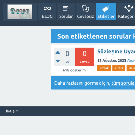
BLOG
Sorular
Cevapsız
Etiketler
Kategori
Son etiketlenen sorular k
Sözleşme Uyar
0
0
12 Ağustos 2023
Alışv
oy
cevap
emlak
kiracı
dav
618
gösterim
Daha fazlasını görmek için,
tüm sorular
İletişim