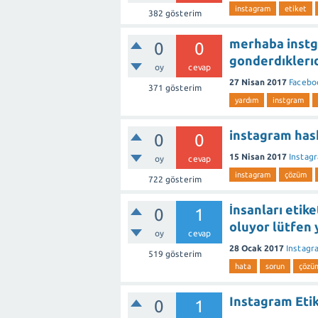
instagram
etiket
382
gösterim
merhaba instg
0
0
gonderdıklerıd
oy
cevap
27 Nisan 2017
Facebo
371
gösterim
yardım
instgram
instagram has
0
0
15 Nisan 2017
Instag
oy
cevap
instagram
çözüm
722
gösterim
İnsanları etik
0
1
oluyor lütfen 
oy
cevap
28 Ocak 2017
Instagr
519
gösterim
hata
sorun
çözü
Instagram Eti
0
1