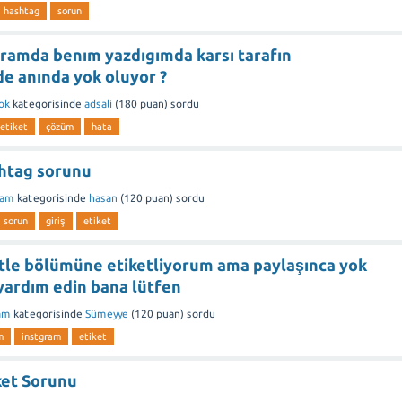
hashtag
sorun
ramda benım yazdıgımda karsı tarafın
e anında yok oluyor ?
ok
kategorisinde
adsali
(
180
puan)
sordu
etiket
çözüm
hata
htag sorunu
ram
kategorisinde
hasan
(
120
puan)
sordu
sorun
giriş
etiket
etle bölümüne etiketliyorum ama paylaşınca yok
yardım edin bana lütfen
am
kategorisinde
Sümeyye
(
120
puan)
sordu
m
instgram
etiket
ket Sorunu