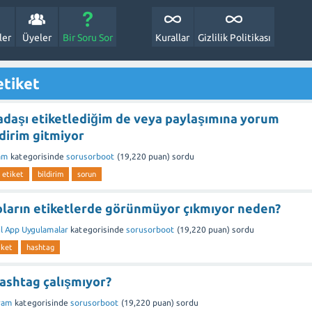
ler
Üyeler
Bir Soru Sor
Kurallar
Gizlilik Politikası
etiket
adaşı etiketlediğim de veya paylaşımına yorum
dirim gitmiyor
am
kategorisinde
sorusorboot
(
19,220
puan)
sordu
etiket
bildirim
sorun
eoların etiketlerde görünmüyor çıkmıyor neden?
l App Uygulamalar
kategorisinde
sorusorboot
(
19,220
puan)
sordu
iket
hashtag
ashtag çalışmıyor?
ram
kategorisinde
sorusorboot
(
19,220
puan)
sordu