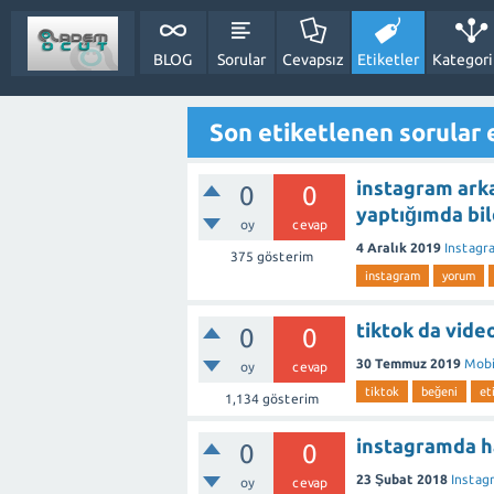
BLOG
Sorular
Cevapsız
Etiketler
Kategori
Son etiketlenen sorular 
instagram ark
0
0
yaptığımda bil
oy
cevap
4 Aralık 2019
Instagr
375
gösterim
instagram
yorum
tiktok da vid
0
0
30 Temmuz 2019
Mobi
oy
cevap
tiktok
beğeni
et
1,134
gösterim
instagramda h
0
0
23 Şubat 2018
Instag
oy
cevap