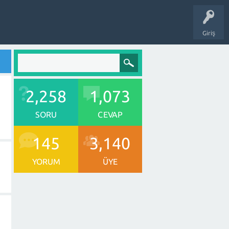
Giriş
2,258
1,073
SORU
CEVAP
145
3,140
YORUM
ÜYE