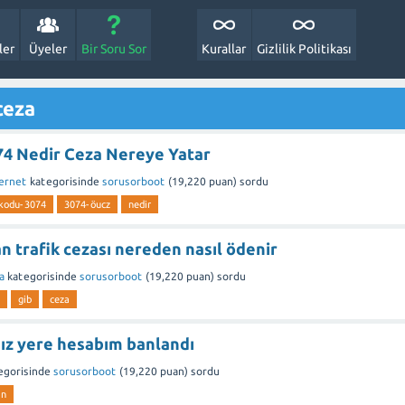
ler
Üyeler
Bir Soru Sor
Kurallar
Gizlilik Politikası
ceza
74 Nedir Ceza Nereye Yatar
ternet
kategorisinde
sorusorboot
(
19,220
puan)
sordu
-kodu-3074
3074-öucz
nedir
an trafik cezası nereden nasıl ödenir
a
kategorisinde
sorusorboot
(
19,220
puan)
sordu
gib
ceza
sız yere hesabım banlandı
egorisinde
sorusorboot
(
19,220
puan)
sordu
an