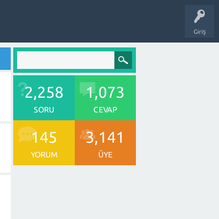
Giriş
2,258
1,073
SORU
CEVAP
145
3,141
YORUM
ÜYE