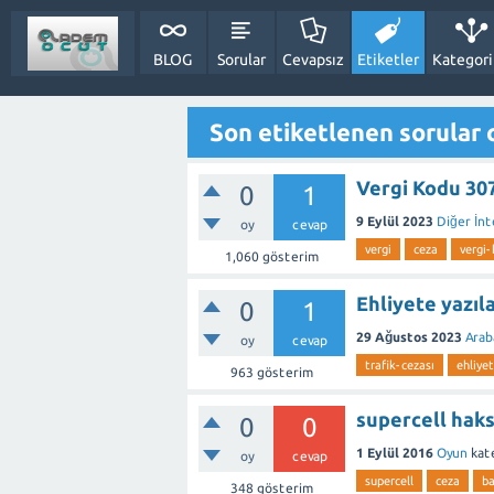
BLOG
Sorular
Cevapsız
Etiketler
Kategori
Son etiketlenen sorular 
Vergi Kodu 30
0
1
9 Eylül 2023
Diğer İn
oy
cevap
vergi
ceza
vergi
1,060
gösterim
Ehliyete yazıl
0
1
29 Ağustos 2023
Arab
oy
cevap
trafik-cezası
ehliyet
963
gösterim
supercell hak
0
0
1 Eylül 2016
Oyun
kat
oy
cevap
supercell
ceza
b
348
gösterim