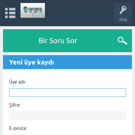
Giriş
Bir Soru Sor
Yeni üye kaydı
Üye adı:
Şifre:
E-posta: