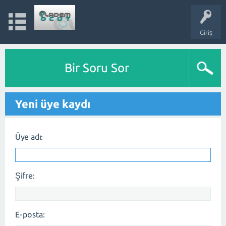
Giriş
Bir Soru Sor
Yeni üye kaydı
Üye adı:
Şifre:
E-posta: