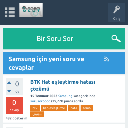
Giriş
Bir Soru Sor
Samsung için yeni soru ve
cevaplar
BTK Hat eşleştirme hatası
0
çözümü
oy
15 Temmuz 2023
Samsung
kategorisinde
0
sorusorboot
(
19,220
puan)
sordu
btk
hat-eşleştirme
hata
sorun
cevap
çözüm
482
gösterim