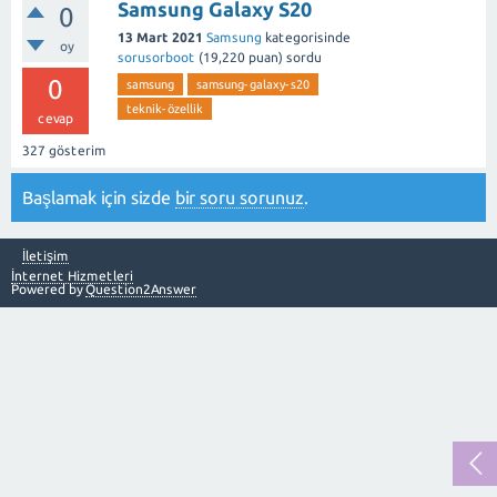
Samsung Galaxy S20
0
13 Mart 2021
Samsung
kategorisinde
oy
sorusorboot
(
19,220
puan)
sordu
0
samsung
samsung-galaxy-s20
teknik-özellik
cevap
327
gösterim
Başlamak için sizde
bir soru sorunuz
.
İletişim
İnternet Hizmetleri
Powered by
Question2Answer